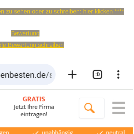
 zu sehen oder zu schreiben: hier klicken ****
Bewertung
le Bewertung schreiben