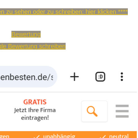
 zu sehen oder zu schreiben: hier klicken ****
Bewertung
le Bewertung schreiben